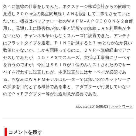
久々に無線の仕事をしてみた。ネクステージ株式会社からの依頼で
見通し２００m位の拠点間無線ＬＡＮを設計して工事をさせていた
だいた。機器はバッファロー社のＷＡＰＭ−ＡＰＧ３００Ｎを２台使
用し、見通し上に障害物が無い事と近所での無線ＬＡＮ利用率が少
ないため、チャンネル争いもなくスムーズに設置できた。アンテナ
はフラットタイプを選定。ＰＩＮＧ計測すると７msとなかなか良い
数値じゃないか。しかも雨降ってるのに。ＤＶＲへ無線経由でアク
セスしてみたが、１５ＦＰＳでスムーズ。大抵は工事前にサーベイ
を行うのですが、今回はＳＳＩＤが１個のみリストされたのでサー
ベイを行わずに設置したが、本来設置前にはサーベイが必須であ
る。ちなみにＷＡＰＭモデルはルーターでは無いのでネットワーク
の拡張を目的とする機器である事と、アダプターが付属していない
のでＰｏＥアダプター等が別途用意が必要である。
update: 2015/06/03
|
ネットワーク
コメントを残す