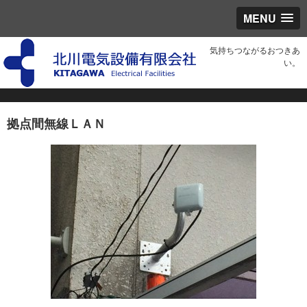
MENU
気持ちつながるおつきあ
い。
拠点間無線ＬＡＮ