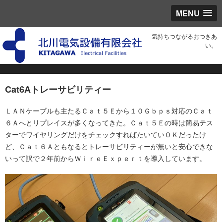
MENU
気持ちつながるおつきあ
い。
Cat6Aトレーサビリティー
ＬＡＮケーブルも主たるＣａｔ５Ｅから１０Ｇｂｐｓ対応のＣａｔ
６Ａへとリプレイスが多くなってきた。Ｃａｔ５Ｅの時は簡易テス
ターでワイヤリングだけをチェックすればたいていＯＫだったけ
ど、Ｃａｔ６Ａともなるとトレーサビリティーが無いと安心できな
いって訳で２年前からＷｉｒｅＥｘｐｅｒｔを導入しています。