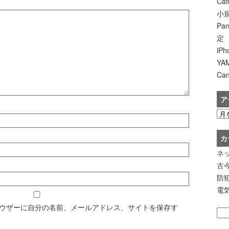
Ca
小規
Pa
定
iP
Y
Ca
ア
カ
ネ
古
防
電
ウザーに自分の名前、メールアドレス、サイトを保存す