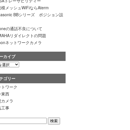
t6Aトレーサビリティー
模メッシュWiFiならAterm
nasonic BBシリーズ ポジション設
honeの通話不良について
AMAHAリダイレクトの問題
nonネットワークカメラ
ーカイブ
テゴリー
ットワーク
今東西
犯カメラ
気工事