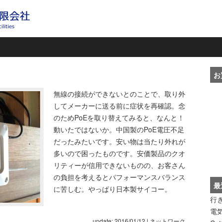
お
無線の接続ができないとのことで、取り外
してメーカーに送る前に症状を再確認。念
のためPoEを取り替えてみると、なんと！
動いたではないか。中国製のPoE電圧不足
だったみたいです。安い物は当たり外れが
多いので困ったものです。安価製品のクオ
リティーが信用できないものの、お客さん
の負担を考えるとパフォーマンスバランス
最
に苦しむ。やっぱり日本製サイコー。
行
電
update: 2016/01/12
|
ネットワーク