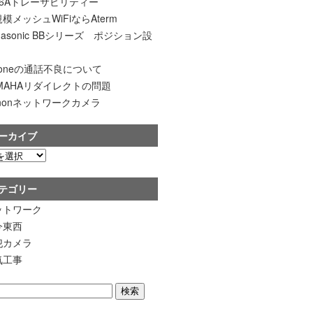
t6Aトレーサビリティー
模メッシュWiFiならAterm
nasonic BBシリーズ ポジション設
honeの通話不良について
AMAHAリダイレクトの問題
nonネットワークカメラ
ーカイブ
テゴリー
ットワーク
今東西
犯カメラ
気工事