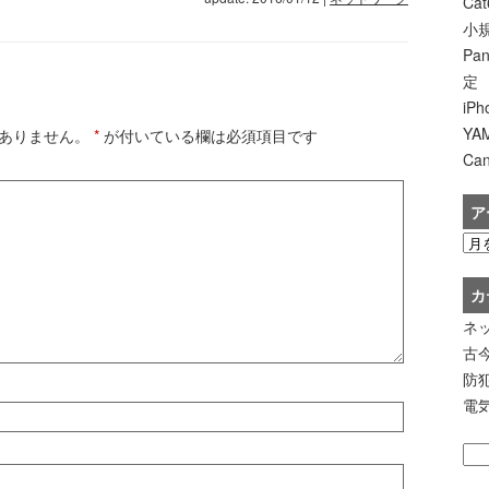
Ca
小規
Pa
定
iP
Y
ありません。
*
が付いている欄は必須項目です
Ca
ア
カ
ネ
古
防
電