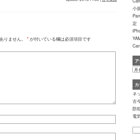
Ca
小規
Pa
定
iP
Y
ありません。
*
が付いている欄は必須項目です
Ca
ア
カ
ネ
古
防
電