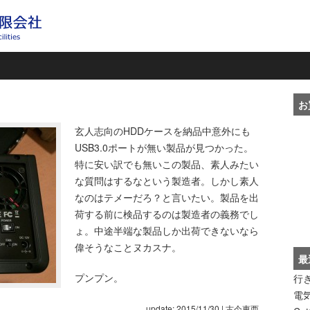
お
玄人志向のHDDケースを納品中意外にも
USB3.0ポートが無い製品が見つかった。
特に安い訳でも無いこの製品、素人みたい
な質問はするなという製造者。しかし素人
なのはテメーだろ？と言いたい。製品を出
荷する前に検品するのは製造者の義務でし
ょ。中途半端な製品しか出荷できないなら
偉そうなことヌカスナ。
最
プンプン。
行
電
update: 2015/11/30
|
古今東西