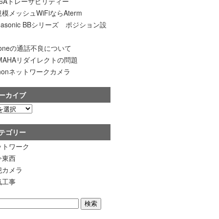
t6Aトレーサビリティー
模メッシュWiFiならAterm
nasonic BBシリーズ ポジション設
honeの通話不良について
AMAHAリダイレクトの問題
nonネットワークカメラ
ーカイブ
テゴリー
ットワーク
今東西
犯カメラ
気工事